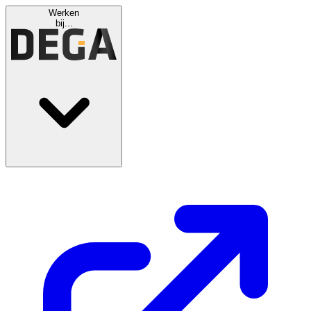
Werken
bij...