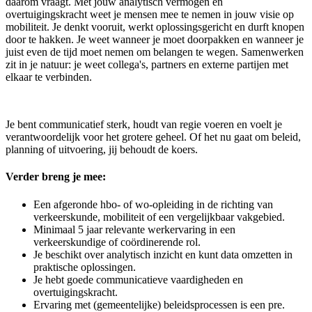
daarom vraagt. Met jouw analytisch vermogen en
overtuigingskracht weet je mensen mee te nemen in jouw visie op
mobiliteit. Je denkt vooruit, werkt oplossingsgericht en durft knopen
door te hakken. Je weet wanneer je moet doorpakken en wanneer je
juist even de tijd moet nemen om belangen te wegen. Samenwerken
zit in je natuur: je weet collega's, partners en externe partijen met
elkaar te verbinden.
Je bent communicatief sterk, houdt van regie voeren en voelt je
verantwoordelijk voor het grotere geheel. Of het nu gaat om beleid,
planning of uitvoering, jij behoudt de koers.
Verder breng je mee:
Een afgeronde hbo- of wo-opleiding in de richting van
verkeerskunde, mobiliteit of een vergelijkbaar vakgebied.
Minimaal 5 jaar relevante werkervaring in een
verkeerskundige of coördinerende rol.
Je beschikt over analytisch inzicht en kunt data omzetten in
praktische oplossingen.
Je hebt goede communicatieve vaardigheden en
overtuigingskracht.
Ervaring met (gemeentelijke) beleidsprocessen is een pre.