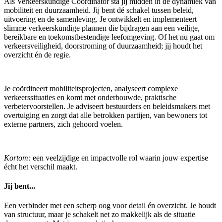
Als Verkeerskundige Coördinator sta jij midden in de dynamiek van
mobiliteit en duurzaamheid. Jij bent dé schakel tussen beleid,
uitvoering en de samenleving. Je ontwikkelt en implementeert
slimme verkeerskundige plannen die bijdragen aan een veilige,
bereikbare en toekomstbestendige leefomgeving. Of het nu gaat om
verkeersveiligheid, doorstroming of duurzaamheid; jij houdt het
overzicht én de regie.
Je coördineert mobiliteitsprojecten, analyseert complexe
verkeerssituaties en komt met onderbouwde, praktische
verbetervoorstellen. Je adviseert bestuurders en beleidsmakers met
overtuiging en zorgt dat alle betrokken partijen, van bewoners tot
externe partners, zich gehoord voelen.
Kortom:
een veelzijdige en impactvolle rol waarin jouw expertise
écht het verschil maakt.
Jij bent...
Een verbinder met een scherp oog voor detail én overzicht. Je houdt
van structuur, maar je schakelt net zo makkelijk als de situatie