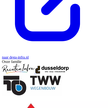
naar dega-infra.nl
Onze familie