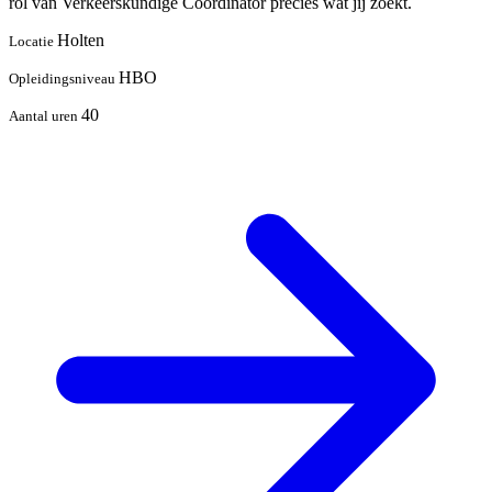
rol van Verkeerskundige Coördinator precies wat jij zoekt.
Holten
Locatie
HBO
Opleidingsniveau
40
Aantal uren