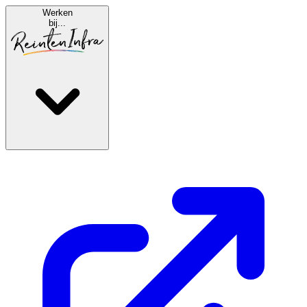
Werken
bij...