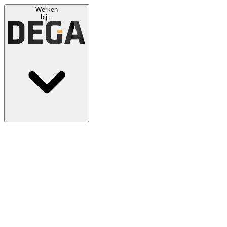
Werken
bij...