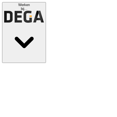
Werken
bij...