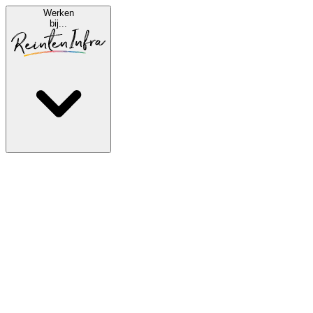
Werken
bij...