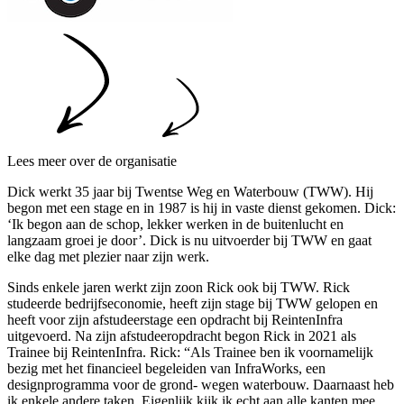
Lees meer over de organisatie
Dick werkt 35 jaar bij Twentse Weg en Waterbouw (TWW). Hij
begon met een stage en in 1987 is hij in vaste dienst gekomen. Dick:
‘Ik begon aan de schop, lekker werken in de buitenlucht en
langzaam groei je door’. Dick is nu uitvoerder bij TWW en gaat
elke dag met plezier naar zijn werk.
Sinds enkele jaren werkt zijn zoon Rick ook bij TWW. Rick
studeerde bedrijfseconomie, heeft zijn stage bij TWW gelopen en
heeft voor zijn afstudeerstage een opdracht bij ReintenInfra
uitgevoerd. Na zijn afstudeeropdracht begon Rick in 2021 als
Trainee bij ReintenInfra. Rick: “Als Trainee ben ik voornamelijk
bezig met het financieel begeleiden van InfraWorks, een
designprogramma voor de grond- wegen waterbouw. Daarnaast heb
ik enkele andere taken. Eigenlijk kijk ik echt aan alle kanten mee.