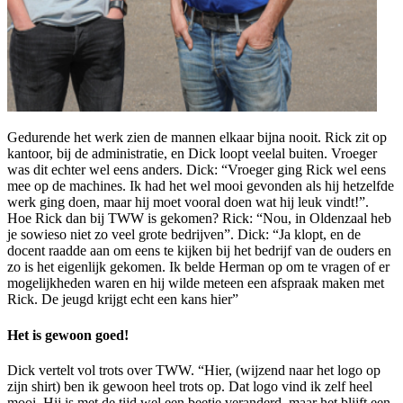
Gedurende het werk zien de mannen elkaar bijna nooit. Rick zit op
kantoor, bij de administratie, en Dick loopt veelal buiten. Vroeger
was dit echter wel eens anders. Dick: “Vroeger ging Rick wel eens
mee op de machines. Ik had het wel mooi gevonden als hij hetzelfde
werk ging doen, maar hij moet vooral doen wat hij leuk vindt!”.
Hoe Rick dan bij TWW is gekomen? Rick: “Nou, in Oldenzaal heb
je sowieso niet zo veel grote bedrijven”. Dick: “Ja klopt, en de
docent raadde aan om eens te kijken bij het bedrijf van de ouders en
zo is het eigenlijk gekomen. Ik belde Herman op om te vragen of er
mogelijkheden waren en hij wilde meteen een afspraak maken met
Rick. De jeugd krijgt echt een kans hier”
Het is gewoon goed!
Dick vertelt vol trots over TWW. “Hier, (wijzend naar het logo op
zijn shirt) ben ik gewoon heel trots op. Dat logo vind ik zelf heel
mooi. Hij is met de tijd wel een beetje veranderd, maar het blijft een