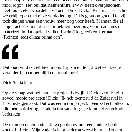
mooi logo”. Het feit dat ReintenInfra TWW heeft overgenomen
heeft ook zeker voordelen volgens Dick. Dick: “Kijk maar eens hoe
we erbij lopen met onze werkkleding! Dit is gewoon goed. Dat zijn
toch dingen waar een vrouw meer oog voor heeft. Mannen die al
langer actief zijn in de sector hebben meer oog voor machines en
materieel. In dat opzicht vullen Karin (Rog, red) en Herman
(Reinten, red) elkaar prima aan”.
Dat logo vind ik zelf heel mooi. Hij is met de tijd wel een beetje
veranderd, maar het
blijft
een mooi logo!
Dick Senkeldam
Op de vraag wat het mooiste project is twijfelt Dick even. Er zijn
zoveel mooie projecten! Dick: “Ik heb toentertijd de Zuiderval in
Enschede gemaakt. Dat was een mooi project. Daar zat echt alles in:
kilometers riolering, asfalt, beton sanering... je kunt het zo gek niet
bedenken”.
De mannen delen buiten de wegenbouw ook een andere liefde:
voetbal. Rick: “Mijn vader is lang leider geweest bij mij. Tot een