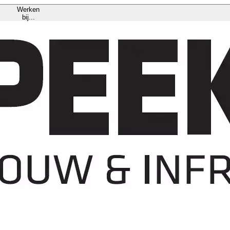
Werken
bij...