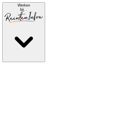
Werken
bij...