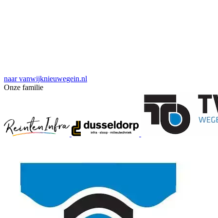
naar vanwijknieuwegein.nl
Onze familie