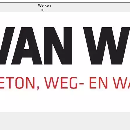
Werken
bij...