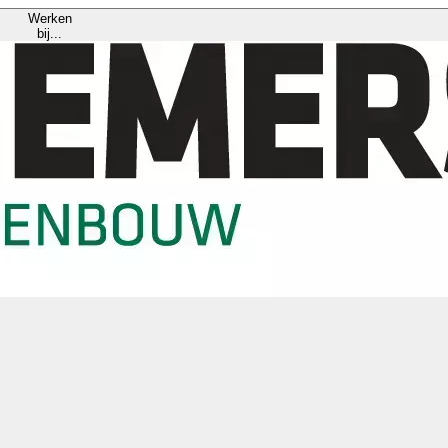
Werken
bij...