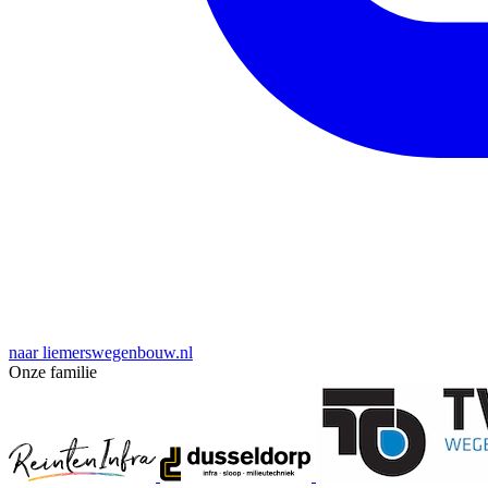
naar liemerswegenbouw.nl
Onze familie