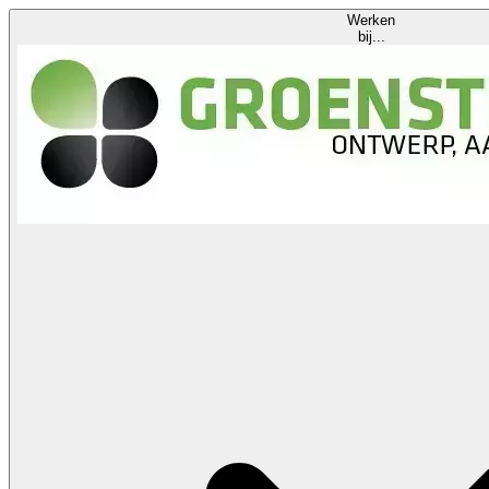
Werken
bij...