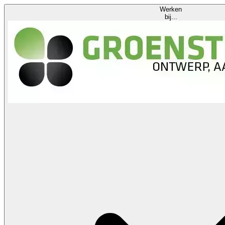
Werken
bij...