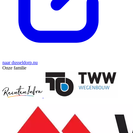
naar dusseldorp.nu
Onze familie