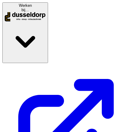
Werken
bij...