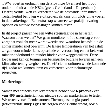
TWW voert in opdracht van de Provincie Overijssel het groot
onderhoud uit aan de N824 (grens Gelderland – Diepenheim).
Daarbij vernieuwen en verbeteren we de bestaande infrastructuur.
Tegelijkertijd benutten we dit project als kans om pilots uit te voeren
in de markeringen. Een extra stap waarmee we praktijkervaring
opdoen en nieuwe toepassingen kunnen testen.
In dit project passen we een
witte steenslag
toe in het asfalt.
Waarom doen we dat? We gaan monitoren of de steenslag ervoor
zorgt dat zonlicht meer wordt weerkaatst, waardoor het asfalt in de
zomer minder snel opwarmt. De lagere temperaturen van het asfalt
zorgen voor minder kans op schade en vervorming en dat betekent
minder onderhoud en minder hinder voor weggebruikers. Deze
toepassing kan op termijn een belangrijke bijdrage leveren aan een
klimaatbestendig wegbeheer. De effecten monitoren we de komende
tijd, zodat we kunnen leren en verbeteren voor toekomstige
projecten.
Markeringen
Samen met enthousiaste leveranciers hebben we
6 proefvakken
van 400 meter
ingericht om nieuwe soorten markeringen te testen.
We testen verschillende soorten Thermoplast en glasparels
(reflecterende stukjes glas die zorgen voor zichtbaarheid, ook bij