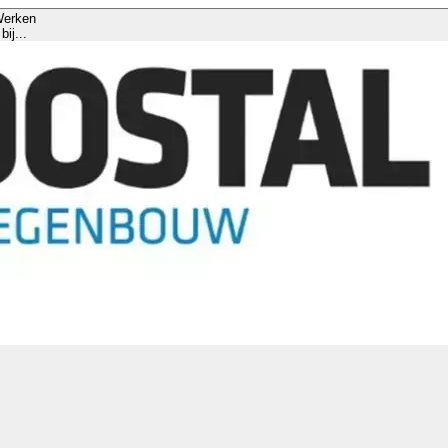
erken
bij...