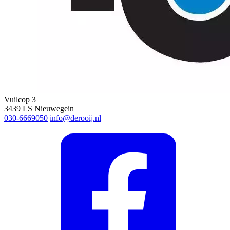
Vuilcop 3
3439 LS Nieuwegein
030-6669050
info@derooij.nl